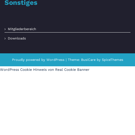
Sonstiges
Mitgliederbereich
Downloads
Proudly powered by
WordPress
| Theme:
BusiCare
by
SpiceThemes
WordPress Cookie Hinweis von Real Cookie Banner